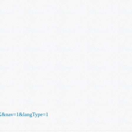
885X&nav=1&langType=1