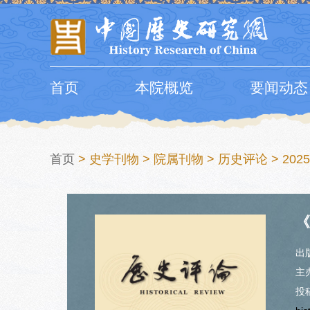
首页
本院概览
要闻动态
首页
>
史学刊物
>
院属刊物
>
历史评论
>
2025
《
出
主
投