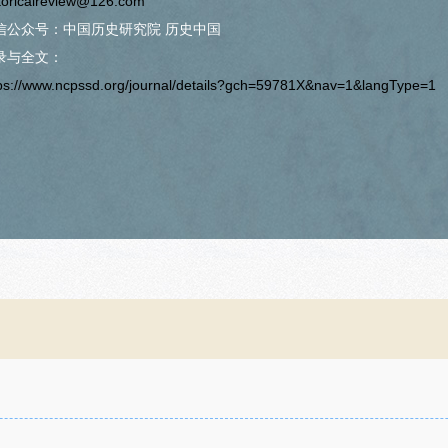
toricalreview@126.com
信公众号：中国历史研究院 历史中国
录与全文：
ps://www.ncpssd.org/journal/details?gch=59781X&nav=1&langType=1