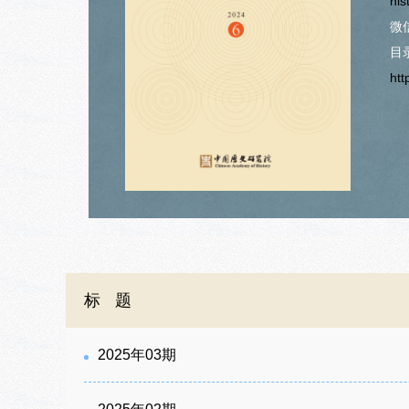
his
微
目
htt
标题
2025年03期