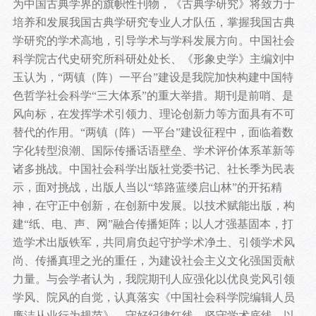
为中国古典学界的旗帜性刊物，《古典学研究》将致力于
培养和发展我国古典学研究专业人才队伍，掌握我国古典
学研究的学术高地，引导学术与学科发展方向。中国社会
科学院古代史研究所科研处处长、《形象史学》主编刘中
玉认为，“两镇（阵）一平台”建设是我院加快构建中国特
色哲学社会科学“三大体系”的重大举措。期刊是前哨、是
风向标，在发挥学术引领力、理论创新力等方面具有不可
替代的作用。“两镇（阵）一平台”建设征程中，面临着数
字化转型浪潮、国际传播话语壁垒、学术评价体系革新等
诸多挑战。中国社会科学出版社党委书记、社长季为民表
示，面对挑战，出版人当以“筚路蓝缕启山林”的开拓精
神，在守正中创新，在创新中发展。以技术赋能出版，构
建“纸、电、声、网”融合传播矩阵；以人才强基固本，打
造学术出版铁军，共同肩负起守护学术净土、引领学术风
尚、传播真理之光的重任，为建设社会主义文化强国贡献
力量。与会学者认为，我院期刊人应强化以优良党风引领
学风、院风的自觉，认真落实《中国社会科学院编辑人员
廉洁从业行为规范》，守好纪律红线，坚守学术底线，以