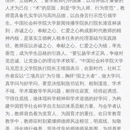
情怀、立德树人”，要求教师心怀国家，以培养德才兼备的
人才为己任；“术”的层面，则是“学为人师、行为世范”，教
师需具备扎实学识与高尚品德，以自身言行示范引领学
生。中国社会科学院大学新闻传播学院执行院长漆亚林谈
到，赤诚之心、奉献之心、仁爱之心构成新时代教师的精
神内核，是落实立德树人根本任务的伦理基础与实践路
径。教师应以赤诚之心、奉献之心、仁爱之心为镜，率先
垂范，成为学生品格的引路人。“要弘扬学术正风，争做对
党忠诚、让党放心的理论学术铁军。”中国社会科学院大学
马克思主义学院执行院长王维国表示，在新时代，社科工
作者应以“三项共识”为引领，胸怀“国之大者”，做大学问、
真学问与好学问。要坚决抵制急功近利、粗制滥造、学术
不端、学术腐败等学风问题，耐得住寂寞、经得起诱惑、
守得住底线，做体现科学精神和学术道德的好学问，为构
建中国哲学社会科学自主知识体系贡献力量。与会学者认
为，教师肩负着为党育人、为国育才的重任。在日常教育
教学中，教师应时刻紧绷师德师风这根弦，明底线、知敬
畏，强化德行修养，营造优良的师德师风氛围，为培养更