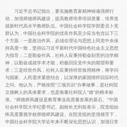
习近平总书记指出，要实施教育家精神铸魂强师行
动，加强师德师风建设，提高教师培养培训质量，培养造
就新时代高水平教师队伍。中国社会科学院学部委员卜宪
群认为，中国社会科学院的优良作风至少应当包含以下三
个方面：一是政治作风，必须在理论与思想上同党中央保
持高度一致，坚持以习近平新时代中国特色社会主义思想
为指导；二是勤奋作风，社科人应秉持勤奋刻苦的治学精
神，以勤奋成就学术才能，积极回应党中央的期望和要
求；三是经世作风，社科人应秉持经世致用精神，将学问
与国家、人民需求紧密结合，以深厚的家国情怀回应时代
之问。他认为，严格按照“三项共识”办事做事，是社科院
立德树人的具体要求，也是衡量社科院人“德”的根本标
准。“师德师风建设是教育事业高质量发展的基石。”中国
社会科学院大学纪委书记、副校长尤利前表示，院党组始
终高度重视学校师德师风建设。在院党组的坚强领导下，
中国社会科学院大学近年来不断深化思想认识，加强日常