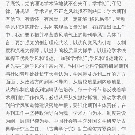
了底线，党的理论学术阵地就不会失守；学术期刊守纪
律、讲规矩，学术界的不正之风就找不到缺口；学术期刊
有信仰、有情怀、有风骨，就一定能够“移风易俗”，带动
学风和道德建设，共同实现高质量发展。在编辑出版工作
中，我们要多措并举营造风清气正的期刊学风。具体而
言，要加强党的创新理论武装，以优良党风为引领，以制
度和流程为保障，以提升编校质量为抓手，以理论学术铁
军捍卫优良学风和道德。“加强学术期刊学风和道德建设，
首先要把握学风的丰富内涵。”中国社会科学院科研局期刊
与社团管理处处长李天明认为，学风涉及办刊工作的方方
面面，从政治方向到学术导向、从编校质量到内容质量、
从内部制度建设到编辑队伍培养，每一个环节都反映着学
术期刊的工作作风，必须从严从实抓好抓细。推动学术期
刊的学风和道德建设落地生根，要强化期刊主体责任，在
办刊工作中坚持政治导向为魂、学术方向为本、制度建设
为纲、廉洁纪律为要。中国社会科学院外国文学研究所古
典学研究室主任、《古典学研究》副主编贺方婴谈到，作