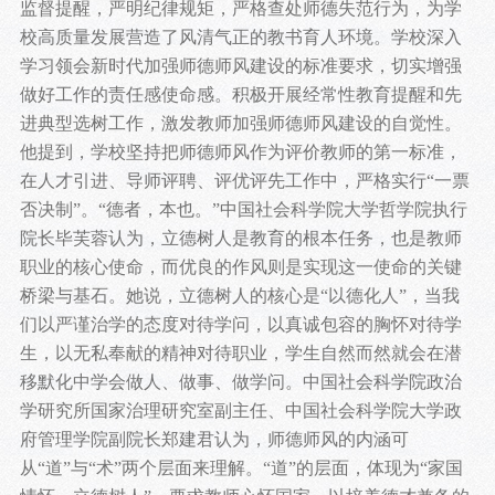
监督提醒，严明纪律规矩，严格查处师德失范行为，为学
校高质量发展营造了风清气正的教书育人环境。学校深入
学习领会新时代加强师德师风建设的标准要求，切实增强
做好工作的责任感使命感。积极开展经常性教育提醒和先
进典型选树工作，激发教师加强师德师风建设的自觉性。
他提到，学校坚持把师德师风作为评价教师的第一标准，
在人才引进、导师评聘、评优评先工作中，严格实行“一票
否决制”。“德者，本也。”中国社会科学院大学哲学院执行
院长毕芙蓉认为，立德树人是教育的根本任务，也是教师
职业的核心使命，而优良的作风则是实现这一使命的关键
桥梁与基石。她说，立德树人的核心是“以德化人”，当我
们以严谨治学的态度对待学问，以真诚包容的胸怀对待学
生，以无私奉献的精神对待职业，学生自然而然就会在潜
移默化中学会做人、做事、做学问。中国社会科学院政治
学研究所国家治理研究室副主任、中国社会科学院大学政
府管理学院副院长郑建君认为，师德师风的内涵可
从“道”与“术”两个层面来理解。“道”的层面，体现为“家国