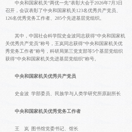
中央和国家机关“两优一先”表彰大会于2026年7月3日
召开，会议表彰了中央和国家机关123名优秀共产党员、
126名优秀党务工作者、285个先进基层党组织。
其中，中国社会科学院史金波同志获得“中央和国家机
关优秀共产党员”称号，王岚同志获得“中央和国家机关优
秀党务工作者”称号，科研局第三党支部等5个基层党组织
获得“中央和国家机关先进基层党组织”称号。
中央和国家机关优秀共产党员
史金波 学部委员、民族学与人类学研究所原副所长
中央和国家机关优秀党务工作者
王 岚 图书馆党委书记、馆长