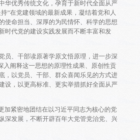
中华优秀传统文化，孕育于新时代全面从严
坚持”在党建领域的最新成果，凝结着党和人
的使命担当、深厚的为民情怀、科学的思想
新时代党的建设实践发展而不断丰富和发
党员、干部读原著学原文悟原理，进一步深
，深入阐释这一思想的原理性成果、原创性贡
底，以党员、干部、群众喜闻乐见的方式进
建设，以更高标准、更实举措抓好全面从严
更加紧密地团结在以习近平同志为核心的党
纵深发展，不断开辟百年大党管党治党、兴