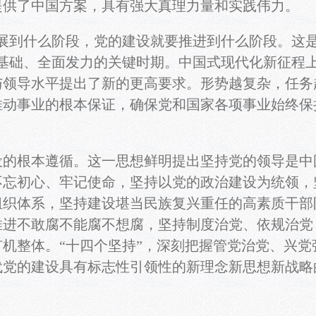
提供了中国方案，具有强大真理力量和实践伟力。
到什么阶段，党的建设就要推进到什么阶段。这是
实基础、全面发力的关键时期。中国式现代化新征程
与领导水平提出了新的更高要求。形势越复杂，任务
推动事业的根本保证，确保党和国家各项事业始终保
根本遵循。这一思想鲜明提出坚持党的领导是中
不忘初心、牢记使命，坚持以党的政治建设为统领，
组织体系，坚持建设堪当民族复兴重任的高素质干部
推进不敢腐不能腐不想腐，坚持制度治党、依规治党
机整体。“十四个坚持”，深刻把握管党治党、兴
代党的建设具有标志性引领性的新理念新思想新战略