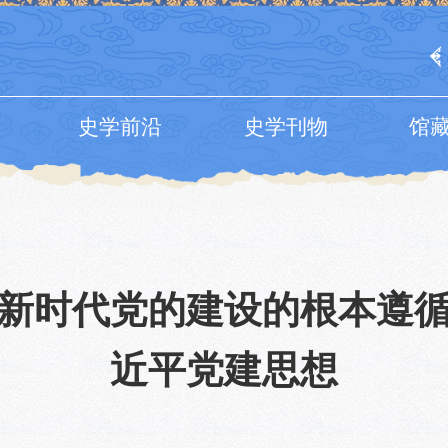
史学前沿
史学刊物
馆
新时代党的建设的根本遵
近平党建思想