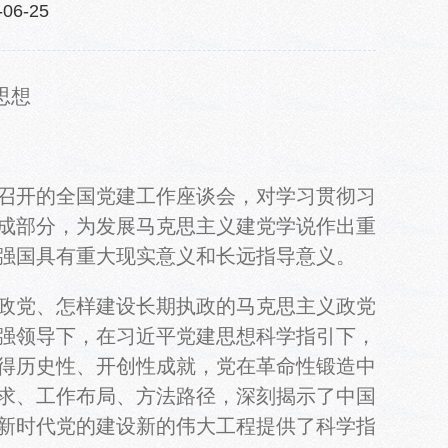
06-25
思想
召开的全国党建工作座谈会，对学习贯彻习
成部分，为发展马克思主义建党学说作出重
强国具有重大现实意义和长远指导意义。
政党、怎样建设长期执政的马克思主义政党
强领导下，在习近平党建思想科学指引下，
得历史性、开创性成就，党在革命性锻造中
求、工作布局、方法路径，深刻揭示了中国
新时代党的建设新的伟大工程提供了科学指