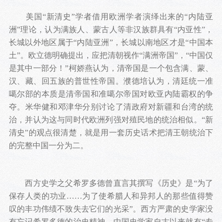
美国“新清史”学者借用欧洲学者演绎出来的“内陆亚
洲”理论，认为满族人、蒙古人等非汉族群具有“内亚性”，
长城以外地区属于“内陆亚洲”，长城以南地区才是“中国本
土”。欧立德明确提出，应把清朝视作“满洲帝国”，“中国仅
是其中一部分！”柯娇燕认为，清帝国是一个包含满、蒙、
汉、藏、回五族的普世性帝国。濮德培认为，清廷统一准
噶尔部的本质是清帝国和准噶尔帝国对欧亚内陆霸权的争
夺。米华健和邓津华分别讨论了清政府对新疆和台湾的统
治，并认为这与同时代欧洲列强对殖民地的统治相似。“新
清史”的观点很清楚，就是用一套历史话术把清王朝统治下
的完整中国一分为二。
西方史学之父希罗多德曾直言其撰写《历史》是“为了
保存人类的功业……为了使希腊人和异邦人的那些值得赞
叹的丰功伟绩不致失去它们的光采”。西方严肃的史学家没
有忘记希罗多德的治史精神。中国史学家自古以来就有“专