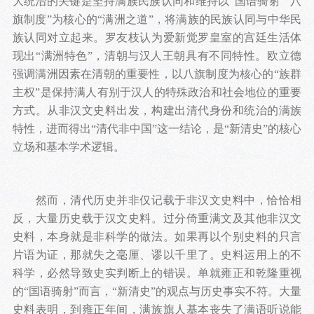
大统治的关键是坚持满族民族认同和维持以“国语骑射”“八
旗制度”为核心的“满洲之道”，将满族的民族认同与中华民
族认同对立起来。罗友枝认为爱新觉罗皇室的宫廷生活体
现出“满洲特色”，清朝与汉人王朝具有不同特性。欧立德
强调满洲因素在清朝的重要性，以八旗制度为核心的“族群
主权”是保持满人有别于汉人的特殊政治和社会地位的重要
方式。从非汉文史料出发，构建出清代身份和统治的满族
特性，进而得出“清代非中国”这一结论，是“新清史”的核心
立场和基本学术逻辑。
然而，清代历史并非仅记载于非汉文史料中，恰恰相
反，大量历史载于汉文史料。过分倚重满文及其他非汉文
史料，本身就是非科学的做法。如果再以个别史料的只言
片语为证，那就失之毫厘、谬以千里了。史料运用上的不
科学，必然导致史实判断上的错误。单就雍正和乾隆重视
的“国语骑射”而言，“新清史”的观点与历史事实不符。大量
史料表明，到雍正年间，满族旗人基本丧失了满语听说能