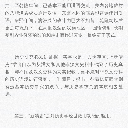
力；至乾隆年间，已基本不能用满语交流，关内各地驻防
的八旗满族成员通用汉语，东北地区的满族也普遍使用汉
语。康熙年间，满洲兵的战斗力已大不如昔，乾隆朝以后
更是每况愈下。在高度发达的汉族地区，“国语骑射”长期
受到农业经济的影响和冲击而逐渐衰退，最终流于形式。
历史研究必须讲证据、实事求是、去伪存真。“新清
史”学者自以为从满文和其他非汉文史料中找到了历史真
相，却不顾及汉文史料的真实记载，更不愿对非汉文史料
的历史语境进行深究，一叶障目，提出一些看似新颖实则
有违基本历史事实的观点，与历史学求真的本质相去甚
远。
第三，“新清史”是对历史学经世致用功能的滥用。