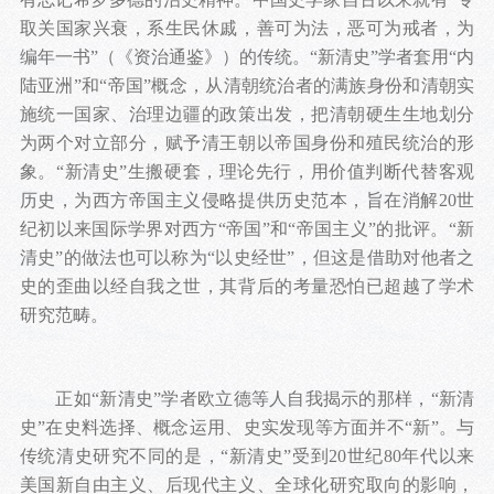
取关国家兴衰，系生民休戚，善可为法，恶可为戒者，为
编年一书”（《资治通鉴》）的传统。“新清史”学者套用“内
陆亚洲”和“帝国”概念，从清朝统治者的满族身份和清朝实
施统一国家、治理边疆的政策出发，把清朝硬生生地划分
为两个对立部分，赋予清王朝以帝国身份和殖民统治的形
象。“新清史”生搬硬套，理论先行，用价值判断代替客观
历史，为西方帝国主义侵略提供历史范本，旨在消解20世
纪初以来国际学界对西方“帝国”和“帝国主义”的批评。“新
清史”的做法也可以称为“以史经世”，但这是借助对他者之
史的歪曲以经自我之世，其背后的考量恐怕已超越了学术
研究范畴。
正如“新清史”学者欧立德等人自我揭示的那样，“新清
史”在史料选择、概念运用、史实发现等方面并不“新”。与
传统清史研究不同的是，“新清史”受到20世纪80年代以来
美国新自由主义、后现代主义、全球化研究取向的影响，