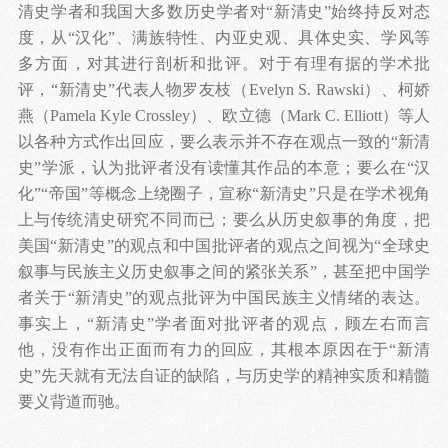
清史学者和我国大多数历史学者对“新清史”始终持反对态
度，从“汉化”、满族特性、内亚史观、具体史实、学风等
多方面，对其进行剖析和批评。对于有理有据的学术批
评，“新清史”代表人物罗友枝（Evelyn S. Rawski）、柯娇
燕（Pamela Kyle Crossley）、欧立德（Mark C. Elliott）等人
以各种方式作出回应，要么表示并不存在观点一致的“新清
史”学派，认为批评者没有读懂其作品的本意；要么在“汉
化”“帝国”等概念上绕圈子，宣称“新清史”只是在学术视角
上与传统清史研究不同而已；要么从历史叙事的角度，把
美国“新清史”的观点和中国批评者的观点之间视为“全球史
叙事与民族主义历史叙事之间的紧张关系”，甚至把中国学
者关于“新清史”的观点批评为中国民族主义情绪的表达。
事实上，“新清史”学者面对批评者的观点，顾左右而言
他，没有作出正面而有力的回应，其根本原因在于“新清
史”先天就有无法自证的缺陷，与历史学的精神实质和精髓
要义背道而驰。